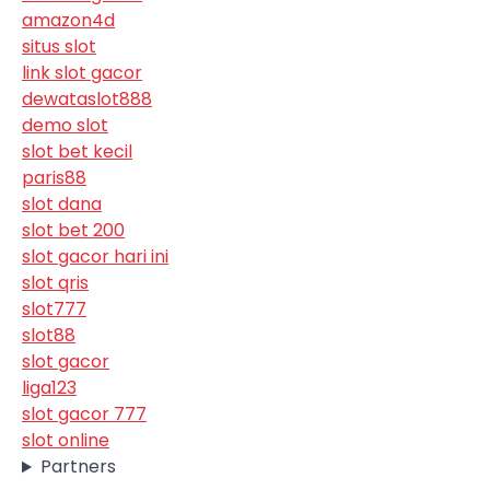
amazon4d
situs slot
link slot gacor
dewataslot888
demo slot
slot bet kecil
paris88
slot dana
slot bet 200
slot gacor hari ini
slot qris
slot777
slot88
slot gacor
liga123
slot gacor 777
slot online
Partners