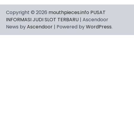
Copyright © 2026
mouthpieces.info PUSAT
INFORMASI JUDI SLOT TERBARU
| Ascendoor
News by
Ascendoor
| Powered by
WordPress
.