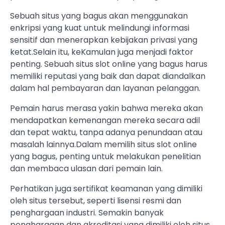
Sebuah situs yang bagus akan menggunakan
enkripsi yang kuat untuk melindungi informasi
sensitif dan menerapkan kebijakan privasi yang
ketat.Selain itu, keKamulan juga menjadi faktor
penting. Sebuah situs slot online yang bagus harus
memiliki reputasi yang baik dan dapat diandalkan
dalam hal pembayaran dan layanan pelanggan.
Pemain harus merasa yakin bahwa mereka akan
mendapatkan kemenangan mereka secara adil
dan tepat waktu, tanpa adanya penundaan atau
masalah lainnya.Dalam memilih situs slot online
yang bagus, penting untuk melakukan penelitian
dan membaca ulasan dari pemain lain.
Perhatikan juga sertifikat keamanan yang dimiliki
oleh situs tersebut, seperti lisensi resmi dan
penghargaan industri. Semakin banyak
penghargaan dan akreditasi yang dimiliki oleh situs,