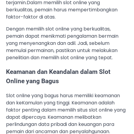
terjamin.Dalam memilih slot online yang
berkualitas, pemain harus mempertimbangkan
faktor-faktor di atas.
Dengan memilih slot online yang berkualitas,
pemain dapat menikmati pengalaman bermain
yang menyenangkan dan adil. Jadi, sebelum
memulai permainan, pastikan untuk melakukan
penelitian dan memilih slot online yang tepat.
Keamanan dan Keandalan dalam Slot
Online yang Bagus
Slot online yang bagus harus memiliki keamanan
dan keKamulan yang tinggi. Keamanan adalah
faktor penting dalam memilih situs slot online yang
dapat dipercaya. Keamanan melibatkan
perlindungan data pribadi dan keuangan para
pemain dari ancaman dan penyalahgunaan.