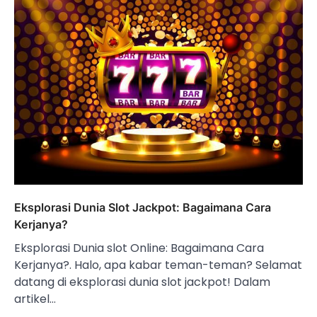
Eksplorasi Dunia Slot Jackpot: Bagaimana Cara
Kerjanya?
Eksplorasi Dunia slot Online: Bagaimana Cara
Kerjanya?. Halo, apa kabar teman-teman? Selamat
datang di eksplorasi dunia slot jackpot! Dalam
artikel…