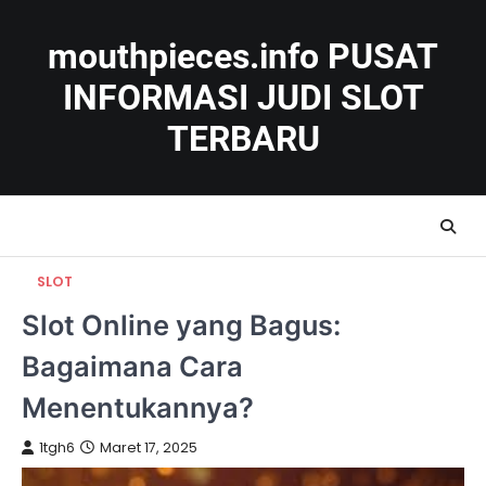
Skip
to
mouthpieces.info PUSAT
content
INFORMASI JUDI SLOT
TERBARU
SLOT
Slot Online yang Bagus:
Bagaimana Cara
Menentukannya?
1tgh6
Maret 17, 2025