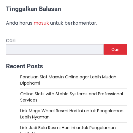
Tinggalkan Balasan
Anda harus
masuk
untuk berkomentar.
Cari
Cari
Recent Posts
Panduan Slot Maxwin Online agar Lebih Mudah
Dipahami
Online Slots with Stable Systems and Professional
Services
Link Mega Wheel Resmi Hari Ini untuk Pengalaman
Lebih Nyaman
Link Judi Bola Resmi Hari Ini untuk Pengalaman