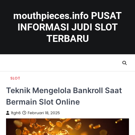
Skip
to
mouthpieces.info PUSAT
content
INFORMASI JUDI SLOT
TERBARU
SLOT
Teknik Mengelola Bankroll Saat
Bermain Slot Online
1tgh6
Februari 18, 2025