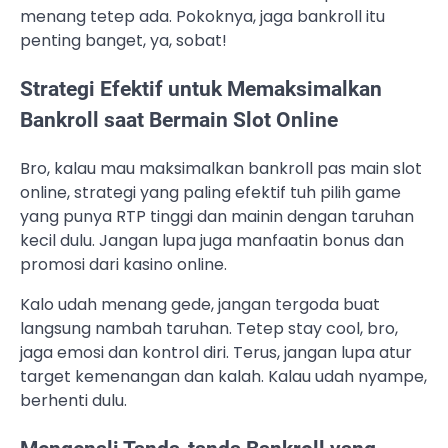
menang tetep ada. Pokoknya, jaga bankroll itu
penting banget, ya, sobat!
Strategi Efektif untuk Memaksimalkan
Bankroll saat Bermain Slot Online
Bro, kalau mau maksimalkan bankroll pas main slot
online, strategi yang paling efektif tuh pilih game
yang punya RTP tinggi dan mainin dengan taruhan
kecil dulu. Jangan lupa juga manfaatin bonus dan
promosi dari kasino online.
Kalo udah menang gede, jangan tergoda buat
langsung nambah taruhan. Tetep stay cool, bro,
jaga emosi dan kontrol diri. Terus, jangan lupa atur
target kemenangan dan kalah. Kalau udah nyampe,
berhenti dulu.