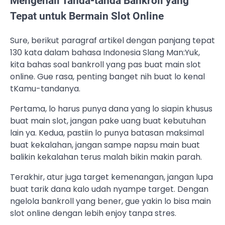
Mengenali Tanda-tanda Bankroll yang
Tepat untuk Bermain Slot Online
Sure, berikut paragraf artikel dengan panjang tepat
130 kata dalam bahasa Indonesia Slang Man:Yuk,
kita bahas soal bankroll yang pas buat main slot
online. Gue rasa, penting banget nih buat lo kenal
tKamu-tandanya.
Pertama, lo harus punya dana yang lo siapin khusus
buat main slot, jangan pake uang buat kebutuhan
lain ya. Kedua, pastiin lo punya batasan maksimal
buat kekalahan, jangan sampe napsu main buat
balikin kekalahan terus malah bikin makin parah.
Terakhir, atur juga target kemenangan, jangan lupa
buat tarik dana kalo udah nyampe target. Dengan
ngelola bankroll yang bener, gue yakin lo bisa main
slot online dengan lebih enjoy tanpa stres.