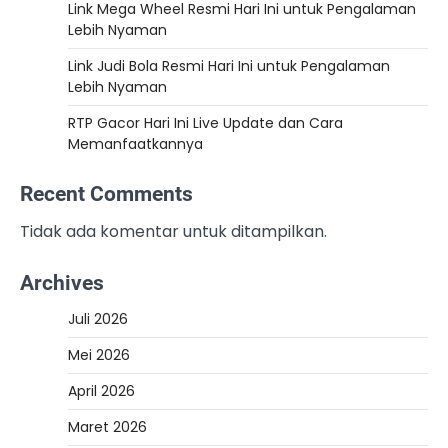
Link Mega Wheel Resmi Hari Ini untuk Pengalaman
Lebih Nyaman
Link Judi Bola Resmi Hari Ini untuk Pengalaman
Lebih Nyaman
RTP Gacor Hari Ini Live Update dan Cara
Memanfaatkannya
Recent Comments
Tidak ada komentar untuk ditampilkan.
Archives
Juli 2026
Mei 2026
April 2026
Maret 2026